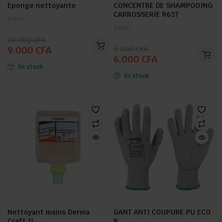
Eponge nettoyante
CONCENTRE DE SHAMPOOING
CARROSSERIE R627
Seller:
Seller:
Le
Le
10.000
CFA
Le
Le
8.000
CFA
9.000
CFA
prix
prix
6.000
CFA
prix
prix
initial
actuel
En stock
initial
actuel
était :
est :
En stock
était :
est :
10.000 CFA.
9.000 CFA.
8.000 CFA.
6.000 CFA.
Nettoyant mains Derma
GANT ANTI COUPURE PU ECO
Craft 1L
8