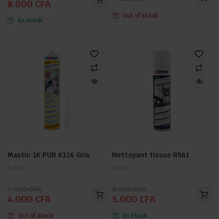
8.000
CFA
prix
prix
initial
actuel
Out of stock
En stock
était :
est :
10.000 CFA.
8.000 CFA.
Mastic 1K PUR K126 Gris
Nettoyant tissus R561
Seller:
Seller:
Le
Le
Le
Le
7.500
CFA
8.500
CFA
4.000
CFA
5.000
CFA
prix
prix
prix
prix
initial
actuel
initial
actuel
Out of stock
En stock