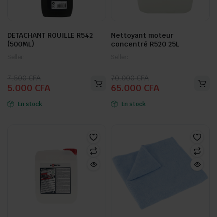
DETACHANT ROUILLE R542
Nettoyant moteur
(500ML)
concentré R520 25L
Seller:
Seller:
Le
Le
Le
Le
7.500
CFA
70.000
CFA
5.000
CFA
65.000
CFA
prix
prix
prix
prix
initial
actuel
initial
actuel
En stock
En stock
était :
est :
était :
est :
7.500 CFA.
5.000 CFA.
70.000 CFA.
65.000 CFA.