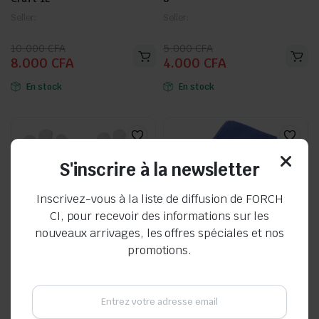
Seller:
Seller:
Le
Le
Le
Le
10.000
CFA
5.000
CFA
8.000
CFA
4.000
CFA
prix
prix
prix
prix
initial
actuel
initial
actuel
En stock
En stock
était :
est :
était :
est :
10.000 CFA.
8.000 CFA.
5.000 CFA.
4.000 CFA.
S'inscrire à la newsletter
Inscrivez-vous à la liste de diffusion de FORCH
CI, pour recevoir des informations sur les
nouveaux arrivages, les offres spéciales et nos
promotions.
GANT DOCKER PRO CUIR T10
Chiffon pour vitres « Verre »
Seller:
Seller: