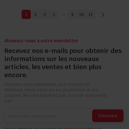
95.000 CFA.
70.000 CFA.
…
1
2
3
4
9
10
11
Abonnez-vous à notre newsletter
Recevez nos e-mails pour obtenir des
informations sur les nouveaux
articles, les ventes et bien plus
encore.
Inscrivez-vous maintenant pour recevoir les
dernières mises à jour sur les promotions et les
coupons. Ne vous inquiétez pas, nous ne spammons
pas !
S'inscrire