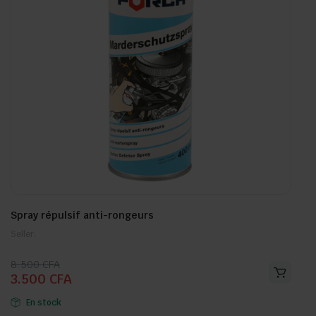
Spray répulsif anti-rongeurs
Seller:
Le
Le
8.500
CFA
3.500
CFA
prix
prix
initial
actuel
En stock
était :
est :