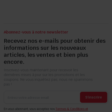
8.500 CFA.
3.500 CFA.
Abonnez-vous à notre newsletter
Recevez nos e-mails pour obtenir des
informations sur les nouveaux
articles, les ventes et bien plus
encore.
Inscrivez-vous maintenant pour recevoir les
dernières mises à jour sur les promotions et les
coupons. Ne vous inquiétez pas, nous ne spammons
pas !
S'inscrire
En vous abonnant, vous acceptez nos
Termes & Conditions et