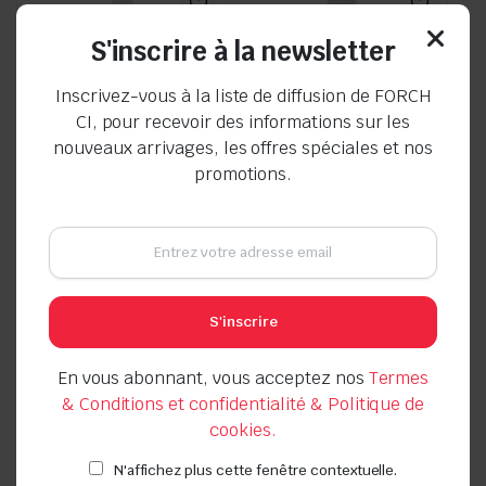
S'inscrire à la newsletter
Inscrivez-vous à la liste de diffusion de FORCH
CI, pour recevoir des informations sur les
nouveaux arrivages, les offres spéciales et nos
promotions.
Frein Filetage Démontable
Polish cire “royale” Pro
Bleu K120
P349
Seller:
Seller:
Le
Le
Le
Le
11.500
CFA
12.500
CFA
S'inscrire
4.500
CFA
6.000
CFA
prix
prix
prix
prix
initial
actuel
initial
actuel
En stock
En stock
En vous abonnant, vous acceptez nos
Termes
était :
est :
était :
est :
& Conditions et confidentialité & Politique de
11.500 CFA.
4.500 CFA.
12.500 CFA.
6.000 CFA.
cookies.
N'affichez plus cette fenêtre contextuelle.