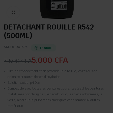
DETACHANT ROUILLE R542
(500ML)
SKU:
61001694
En stock
5.000
CFA
7.500
CFA
Le
Le
Elimine efficacement et en profondeur la rouille, les résidus de
prix
prix
calcaire et autres dépôts d’oxydation
Solution acide, pH 0,6
initial
actuel
Compatible avec toutes les peintures courantes (sauf les peintures
métallisées non d’origine), le caoutchouc, les pièces chromées, le
était :
est :
verre, ainsi que la plupart des plastiques et de nombreux autres
matériaux
7.500 CFA.
5.000 CFA.