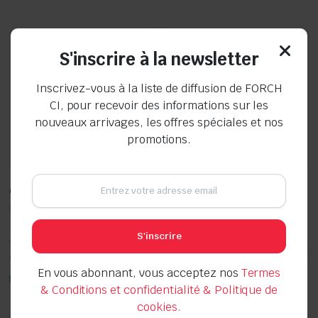
était :
est :
était :
est :
10.000 CFA.
8.000 CFA.
5.000 CFA.
4.000 CFA.
S'inscrire à la newsletter
Inscrivez-vous à la liste de diffusion de FORCH
CI, pour recevoir des informations sur les
nouveaux arrivages, les offres spéciales et nos
promotions.
GANT DOCKER PRO CUIR T10
Chiffon pour vitres « Verre »
Seller:
Seller:
S'inscrire
Le
Le
Le
Le
5.000
CFA
3.000
CFA
4.000
CFA
2.000
CFA
prix
prix
prix
prix
En vous abonnant, vous acceptez nos
Termes
initial
actuel
initial
actuel
En stock
En stock
était :
est :
était :
est :
& Conditions et confidentialité & Politique de
5.000 CFA.
4.000 CFA.
3.000 CFA.
2.000 CFA.
cookies.