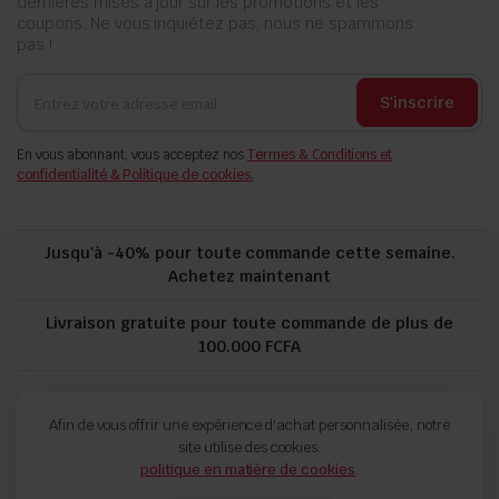
dernières mises à jour sur les promotions et les
coupons. Ne vous inquiétez pas, nous ne spammons
pas !
S'inscrire
En vous abonnant, vous acceptez nos
Termes & Conditions et
confidentialité & Politique de cookies.
Jusqu'à -40% pour toute commande cette semaine.
Achetez maintenant
Livraison gratuite pour toute commande de plus de
100.000 FCFA
politique de confidentialité
Suivi de commande
Afin de vous offrir une expérience d'achat personnalisée, notre
Termes and Conditions
Politique de remboursement et de retour
site utilise des cookies.
politique en matière de cookies
.
Copyright 2024 © FORCH. Tous droits réservés.