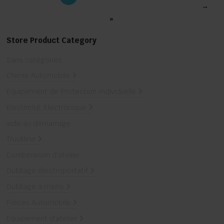
→
»
Store Product Category
Sans catégories
Chimie Automobile
Equipement de Protection Individuelle
Electricité, Electronique
aide au démarrage
Truckline
Combinaison d'atelier
Outillage électroportatif
Outillage à mains
Pièces Automobile
Equipement d'atelier