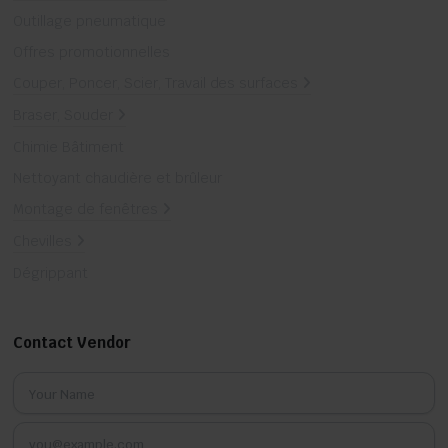
Outillage pneumatique
Offres promotionnelles
Couper, Poncer, Scier, Travail des surfaces
Braser, Souder
Chimie Bâtiment
Nettoyant chaudière et brûleur
Montage de fenêtres
Chevilles
Dégrippant
Contact Vendor