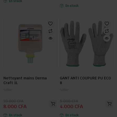
En stock
initial
actuel
était :
est :
En stock
était :
est :
10.000 CFA.
9.000 CFA.
8.000 CFA.
6.000 CFA.
Nettoyant mains Derma
GANT ANTI COUPURE PU ECO
Craft 1L
8
Seller:
Seller:
Le
Le
Le
Le
10.000
CFA
5.000
CFA
8.000
CFA
4.000
CFA
prix
prix
prix
prix
initial
actuel
initial
actuel
En stock
En stock