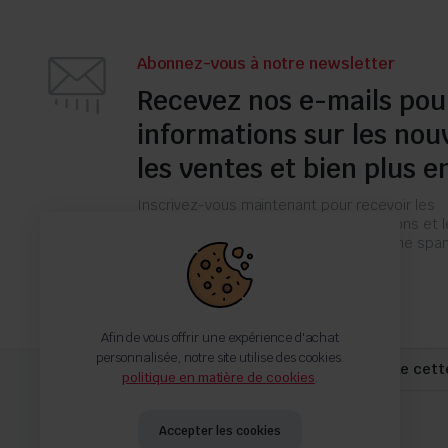
Abonnez-vous à notre newsletter
Recevez nos e-mails pou
informations sur les nou
les ventes et bien plus e
Inscrivez-vous maintenant pour recevoir les
dernières mises à jour sur les promotions et 
coupons. Ne vous inquiétez pas, nous ne s
pas !
Afin de vous offrir une expérience d'achat
personnalisée, notre site utilise des cookies.
Jusqu'à -40% pour toute commande cett
politique en matière de cookies
.
Accepter les cookies