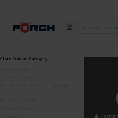
Store Product Category
Sans catégories
Chimie Automobile
Equipement de Protection Individuelle
Electricité, Electronique
aide au démarrage
No ratin
Truckline