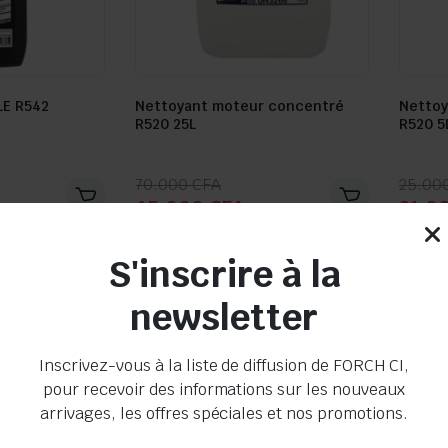
LE R542
Nettoyant moteur concentré
Nettoy
R520 25L
R520 5
Seller:
Seller:
Le
Le
Le
Le
70.000
CFA
25.00
65.000
CFA
21.0
prix
prix
prix
prix
initial
actuel
initia
actue
En stock
En s
était :
est :
était 
est :
S'inscrire à la
70.000 CFA.
65.000 CFA.
25.00
21.00
newsletter
Inscrivez-vous à la liste de diffusion de FORCH CI,
pour recevoir des informations sur les nouveaux
arrivages, les offres spéciales et nos promotions.