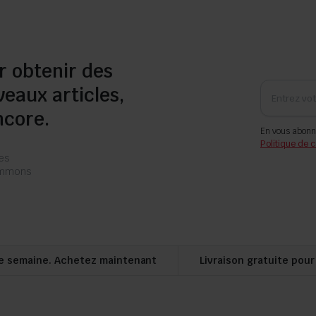
r obtenir des
veaux articles,
ncore.
En vous abonn
Politique de c
les
pammons
e semaine. Achetez maintenant
Livraison gratuite pou