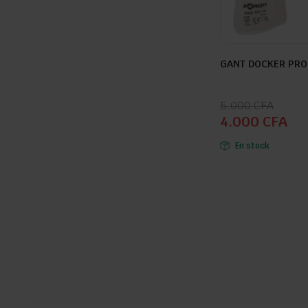
GANT DOCKER PRO 
Seller:
Le
Le
5.000
CFA
4.000
CFA
prix
prix
initial
actuel
En stock
était :
est :
5.000 CFA.
4.000 CFA.