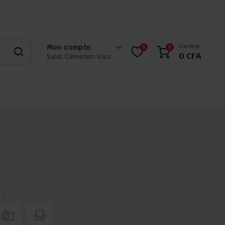
0 article
Mon compte
0
0
0
CFA
Salut, Connectez-Vous