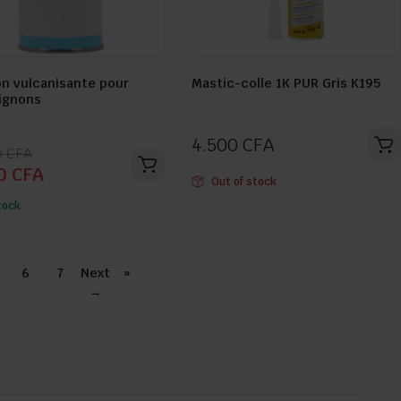
on vulcanisante pour
Mastic-colle 1K PUR Gris K195
Seller:
ignons
4.500
CFA
0
CFA
00
CFA
Out of stock
l
l
tock
:
0 CFA.
 CFA.
6
7
Next
»
→