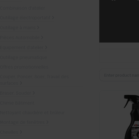
Combinaison d'atelier
Outillage électroportatif
Outillage à mains
Pièces Automobile
Equipement d'atelier
Outillage pneumatique
Offres promotionnelles
Couper, Poncer, Scier, Travail des
surfaces
Braser, Souder
Chimie Bâtiment
Nettoyant chaudière et brûleur
Montage de fenêtres
Chevilles