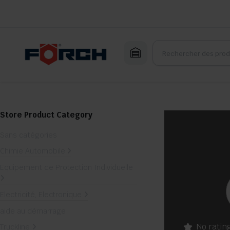
Store Product Category
Sans catégories
Chimie Automobile
Equipement de Protection Individuelle
Electricité, Electronique
aide au démarrage
No ratin
Truckline