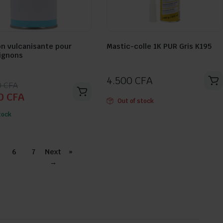
on vulcanisante pour
Mastic-colle 1K PUR Gris K195
Seller:
ignons
4.500
CFA
0
CFA
00
CFA
Out of stock
l
l
tock
:
0 CFA.
 CFA.
6
7
Next
»
→