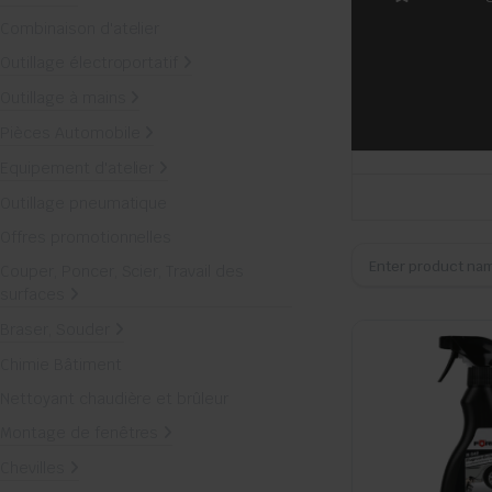
Combinaison d'atelier
Outillage électroportatif
Outillage à mains
Pièces Automobile
Equipement d'atelier
Outillage pneumatique
Offres promotionnelles
Couper, Poncer, Scier, Travail des
surfaces
Braser, Souder
Chimie Bâtiment
Nettoyant chaudière et brûleur
Montage de fenêtres
Chevilles