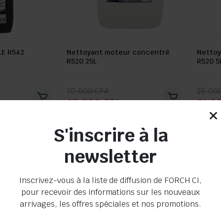
LE R542
Nettoyant moteur concentré
Nettoy
R520 25L
R520 5
Seller:
Seller:
Le
Le
Le
Le
70.000
CFA
25.00
65.000
CFA
21.0
prix
prix
prix
prix
initial
actuel
initia
actue
En stock
En s
était :
est :
était 
est :
S'inscrire à la
70.000 CFA.
65.000 CFA.
25.00
21.00
newsletter
Inscrivez-vous à la liste de diffusion de FORCH CI,
pour recevoir des informations sur les nouveaux
arrivages, les offres spéciales et nos promotions.