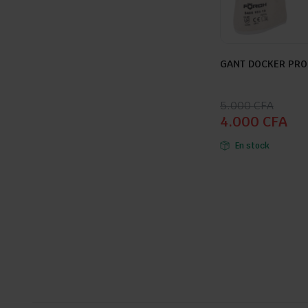
GANT DOCKER PRO 
Seller:
Le
Le
5.000
CFA
4.000
CFA
prix
prix
initial
actuel
En stock
était :
est :
5.000 CFA.
4.000 CFA.