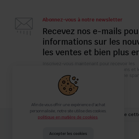
Abonnez-vous à notre newsletter
Recevez nos e-mails pou
informations sur les nou
les ventes et bien plus e
Inscrivez-vous maintenant pour recevoir les
dernières mises à jour sur les promotions et 
coupons. Ne vous inquiétez pas, nous ne s
pas !
Afin de vous offrir une expérience d'achat
personnalisée, notre site utilise des cookies.
Jusqu'à -40% pour toute commande cett
politique en matière de cookies
.
Accepter les cookies