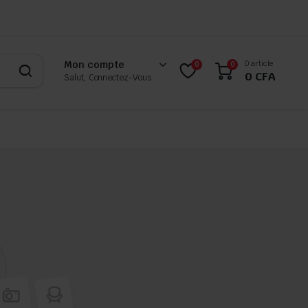
0 article
Mon compte
0
0
0
CFA
Salut, Connectez-Vous