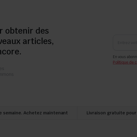
r obtenir des
veaux articles,
ncore.
En vous abonn
Politique de c
les
pammons
e semaine. Achetez maintenant
Livraison gratuite pou