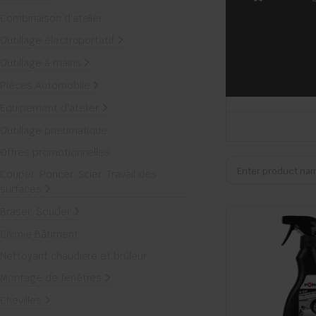
Combinaison d'atelier
Outillage électroportatif
Outillage à mains
Pièces Automobile
Equipement d'atelier
Outillage pneumatique
Offres promotionnelles
Couper, Poncer, Scier, Travail des
surfaces
Braser, Souder
Chimie Bâtiment
Nettoyant chaudière et brûleur
Montage de fenêtres
Chevilles