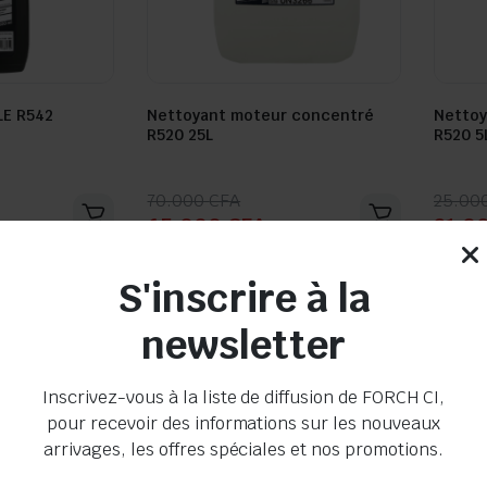
LE R542
Nettoyant moteur concentré
Nettoy
R520 25L
R520 5
Seller:
Seller:
Le
Le
Le
Le
70.000
CFA
25.00
65.000
CFA
21.0
prix
prix
prix
prix
initial
actuel
initia
actue
En stock
En s
était :
est :
était 
est :
S'inscrire à la
70.000 CFA.
65.000 CFA.
25.00
21.00
newsletter
Inscrivez-vous à la liste de diffusion de FORCH CI,
pour recevoir des informations sur les nouveaux
arrivages, les offres spéciales et nos promotions.