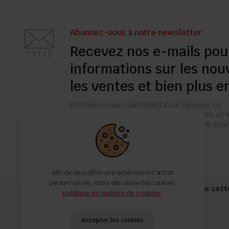
Abonnez-vous à notre newsletter
Recevez nos e-mails pou
informations sur les nou
les ventes et bien plus e
Inscrivez-vous maintenant pour recevoir les
dernières mises à jour sur les promotions et 
coupons. Ne vous inquiétez pas, nous ne s
pas !
Afin de vous offrir une expérience d'achat
personnalisée, notre site utilise des cookies.
Jusqu'à -40% pour toute commande cett
politique en matière de cookies
.
Accepter les cookies