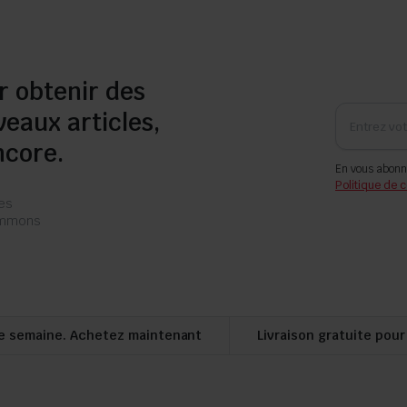
r obtenir des
veaux articles,
ncore.
En vous abonn
Politique de c
les
pammons
e semaine. Achetez maintenant
Livraison gratuite pou