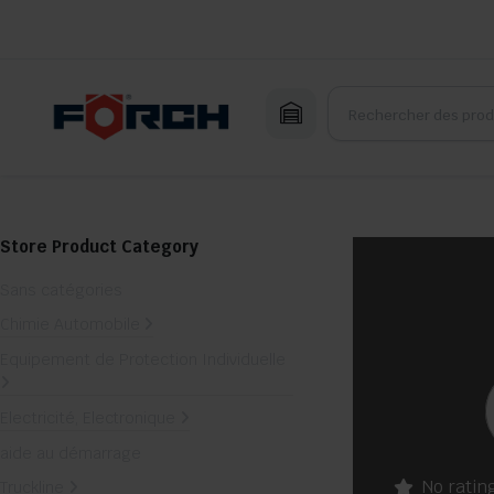
Store Product Category
Sans catégories
Chimie Automobile
Equipement de Protection Individuelle
Electricité, Electronique
aide au démarrage
No ratin
Truckline