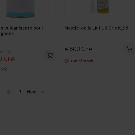
on vulcanisante pour
Mastic-colle 1K PUR Gris K195
Seller:
ignons
4.500
CFA
0
CFA
00
CFA
Out of stock
l
l
tock
:
0 CFA.
 CFA.
6
7
Next
»
→