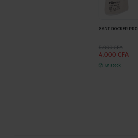
GANT DOCKER PRO 
Seller:
Le
Le
5.000
CFA
4.000
CFA
prix
prix
initial
actuel
En stock
était :
est :
5.000 CFA.
4.000 CFA.