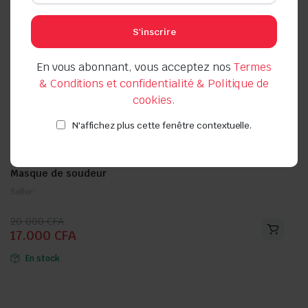
S'inscrire
En vous abonnant, vous acceptez nos
Termes
& Conditions et confidentialité & Politique de
cookies.
N'affichez plus cette fenêtre contextuelle.
Masque de soudeur
Seller:
Le
Le
20.000
CFA
17.000
CFA
prix
prix
initial
actuel
En stock
était :
est :
20.000 CFA.
17.000 CFA.