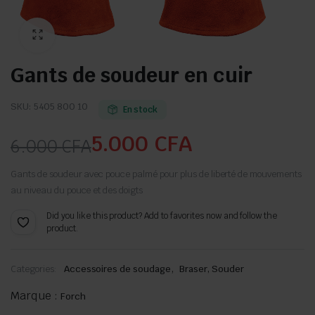
Gants de soudeur en cuir
SKU:
5405 800 10
En stock
5.000
CFA
6.000
CFA
Le
Le
Gants de soudeur avec pouce palmé pour plus de liberté de mouvements
prix
prix
au niveau du pouce et des doigts
Did you like this product? Add to favorites now and follow the
initial
actuel
product.
était :
est :
,
Categories:
Accessoires de soudage
Braser, Souder
6.000 CFA.
5.000 CFA.
Marque :
Forch