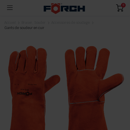
0
Accueil
Braser, Souder
Accessoires de soudage
Gants de soudeur en cuir