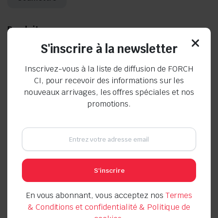
Produits connexes
S'inscrire à la newsletter
Inscrivez-vous à la liste de diffusion de FORCH
CI, pour recevoir des informations sur les
nouveaux arrivages, les offres spéciales et nos
promotions.
LAME DE SCIE A METAUX
Assortiment de douilles
Impact 1/2” 6 pans courtes
S'inscrire
Seller:
Seller:
Le
Le
1.000
CFA
En vous abonnant, vous acceptez nos
Termes
800
CFA
prix
prix
& Conditions et confidentialité & Politique de
initial
actuel