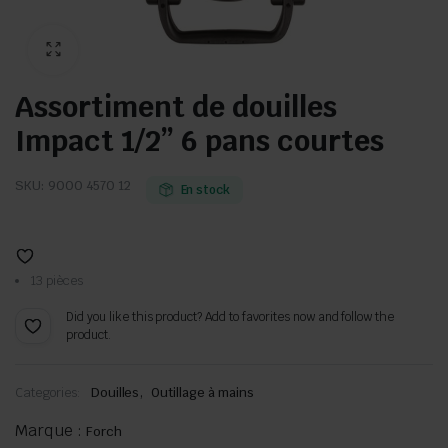
Assortiment de douilles
Impact 1/2” 6 pans courtes
SKU:
9000 4570 12
En stock
13 pièces
Did you like this product? Add to favorites now and follow the
product.
,
Categories:
Douilles
Outillage à mains
Marque :
Forch