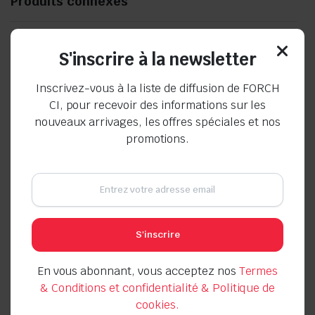
Produits connexes
S'inscrire à la newsletter
Inscrivez-vous à la liste de diffusion de FORCH
CI, pour recevoir des informations sur les
nouveaux arrivages, les offres spéciales et nos
promotions.
Gants MaxiFlex Ultimate
Casque de protection pour
partiellement enduits
l’industrie Jaune
FÖRCH 5* N°6
Seller:
Seller:
S'inscrire
En vous abonnant, vous acceptez nos
Termes
En stock
& Conditions et confidentialité & Politique de
En stock
cookies.