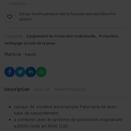
classiques
Did you like this product? Add to favorites now and follow the
product.
,
Categories:
Equipement de Protection Individuelle
Protection,
nettoyage et soin de la peau
Marque :
Forch
Description
Avis (0)
More Products
casque de soudeur automatique Panorama Air avec
tube de raccordement
à combiner avec le système de protection respiratoire
e3000x code art.5400 1120