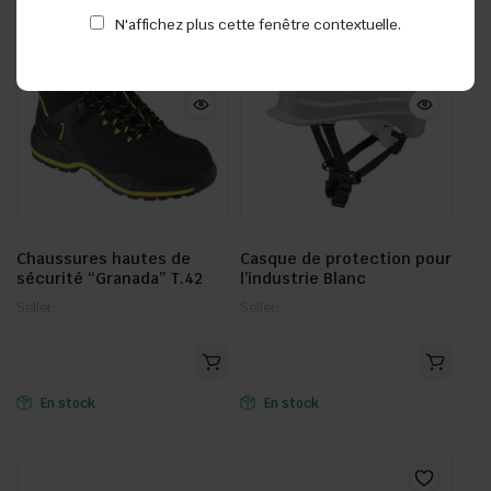
N'affichez plus cette fenêtre contextuelle.
Chaussures hautes de
Casque de protection pour
sécurité “Granada” T.42
l’industrie Blanc
Seller:
Seller:
En stock
En stock