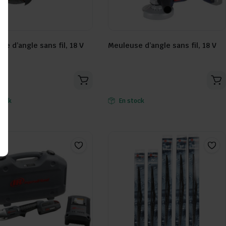
e d’angle sans fil, 18 V
Meuleuse d’angle sans fil, 18 V
Seller:
tock
En stock