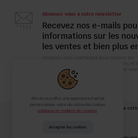
Abonnez-vous à notre newsletter
Recevez nos e-mails pou
informations sur les nou
les ventes et bien plus e
Inscrivez-vous maintenant pour recevoir les
dernières mises à jour sur les promotions et 
coupons. Ne vous inquiétez pas, nous ne s
pas !
Afin de vous offrir une expérience d'achat
personnalisée, notre site utilise des cookies.
Jusqu'à -40% pour toute commande cett
politique en matière de cookies
.
Accepter les cookies
politique de confidentialité
Suivi de commande
Termes and 