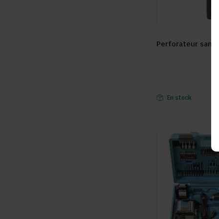
Perforateur sans f
Seller:
En stock