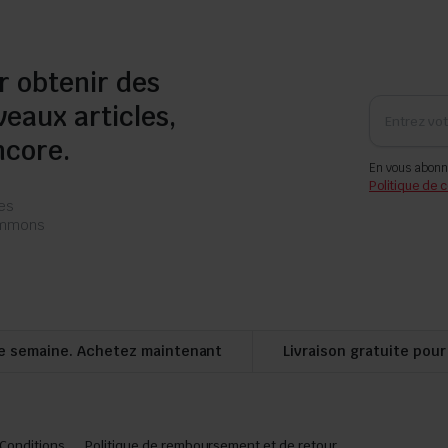
r obtenir des
veaux articles,
ncore.
En vous abonn
Politique de c
les
pammons
e semaine. Achetez maintenant
Livraison gratuite pou
Conditions
Politique de remboursement et de retour