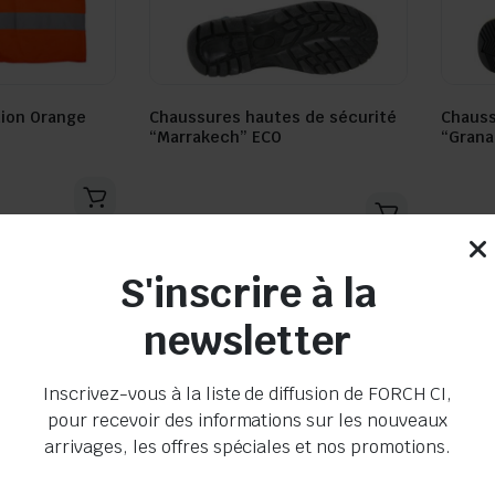
tion Orange
Chaussures hautes de sécurité
Chauss
“Marrakech” ECO
“Grana
Seller:
Seller:
En stock
En s
S'inscrire à la
newsletter
Inscrivez-vous à la liste de diffusion de FORCH CI,
pour recevoir des informations sur les nouveaux
arrivages, les offres spéciales et nos promotions.