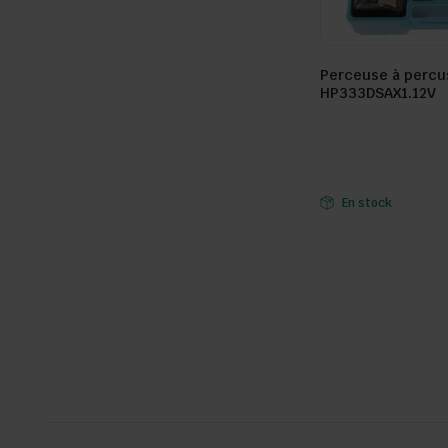
Perceuse à percus
HP333DSAX1.12V
Seller:
En stock