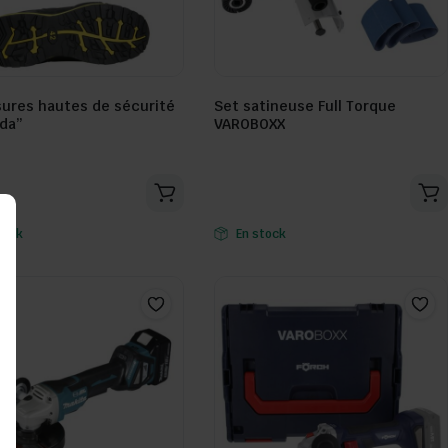
ures hautes de sécurité
Set satineuse Full Torque
da”
VAROBOXX
Seller:
tock
En stock