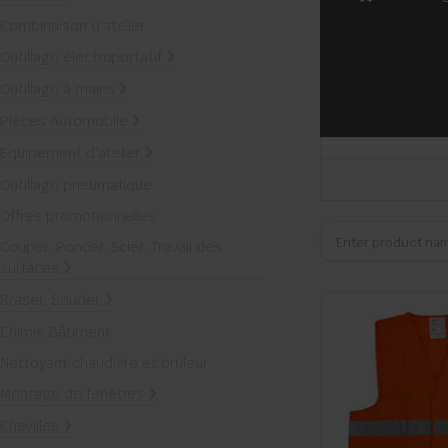
Combinaison d'atelier
Outillage électroportatif
Outillage à mains
Pièces Automobile
Equipement d'atelier
Outillage pneumatique
Offres promotionnelles
Couper, Poncer, Scier, Travail des
surfaces
Braser, Souder
Chimie Bâtiment
Nettoyant chaudière et brûleur
Montage de fenêtres
Chevilles