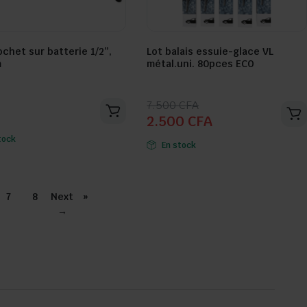
ochet sur batterie 1/2”,
Lot balais essuie-glace VL
m
métal.uni. 80pces ECO
Seller:
Le
Le
7.500
CFA
2.500
CFA
prix
prix
initial
actuel
tock
En stock
était :
est :
7.500 CFA.
2.500 CFA.
7
8
Next
»
→