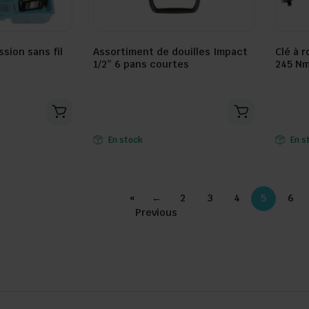
sion sans fil
Assortiment de douilles Impact
Clé à r
1/2” 6 pans courtes
245 N
Seller:
Seller:
En stock
En s
«
←
2
3
4
5
6
Previous