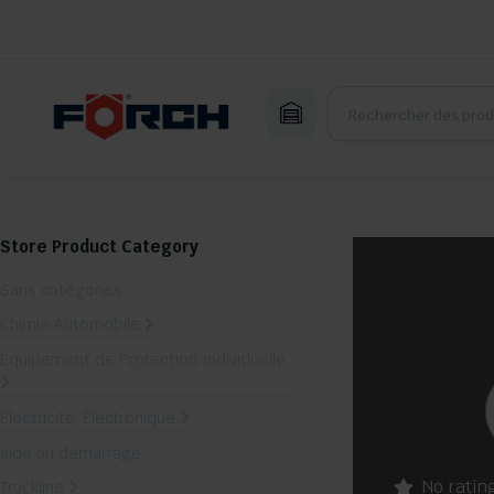
Store Product Category
Sans catégories
Chimie Automobile
Equipement de Protection Individuelle
Electricité, Electronique
aide au démarrage
No ratin
Truckline