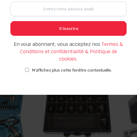
il, 18 V
Clé à rochet sur batterie 1/2”,
Meuleus
S'inscrire
Seller:
245 Nm
Seller:
En vous abonnant, vous acceptez nos
Termes &
Conditions et confidentialité & Politique de
cookies.
En s
En stock
N'affichez plus cette fenêtre contextuelle.