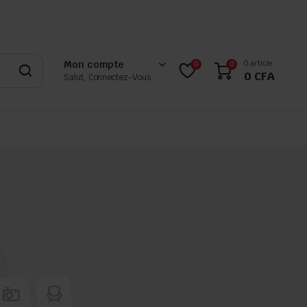
0 article
Mon compte
0
0
0
CFA
Salut, Connectez-Vous