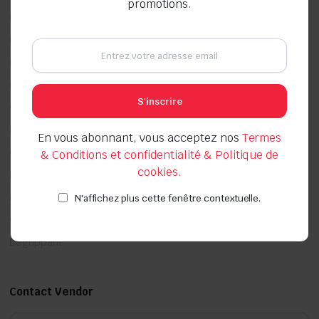
promotions.
Pièces Automobile
Equipement d'atelier
Outillage pneumatique
Offres promotionnelles
S'inscrire
Couper, Poncer, Scier, Travail des surfaces
Braser, Souder
En vous abonnant, vous acceptez nos
Termes
Chimie Bâtiment
& Conditions et confidentialité & Politique de
cookies.
Nettoyant chaudière et brûleur
Montage de fenêtres
N'affichez plus cette fenêtre contextuelle.
Chevilles
Dégrippant
Contact Vendor