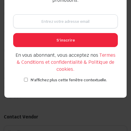
promotions.
Pièces Automobile
Equipement d'atelier
Outillage pneumatique
Offres promotionnelles
S'inscrire
Couper, Poncer, Scier, Travail des surfaces
Braser, Souder
En vous abonnant, vous acceptez nos
Termes
Chimie Bâtiment
& Conditions et confidentialité & Politique de
Nettoyant chaudière et brûleur
cookies.
Montage de fenêtres
N'affichez plus cette fenêtre contextuelle.
Chevilles
Dégrippant
Contact Vendor