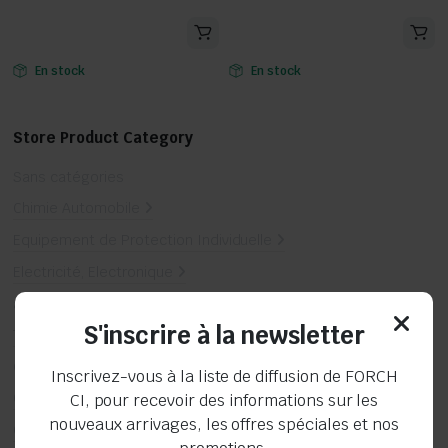
En stock
En stock
Store Product Category
Sans catégories
Chimie Automobile
Equipement de Protection Individuelle
Electricité, Electronique
aide au démarrage
S'inscrire à la newsletter
Truckline
Combinaison d'atelier
Inscrivez-vous à la liste de diffusion de FORCH
Outillage électroportatif
CI, pour recevoir des informations sur les
nouveaux arrivages, les offres spéciales et nos
Outillage à mains