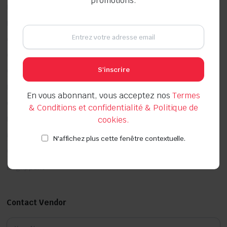
promotions.
Pièces Automobile
Equipement d'atelier
Outillage pneumatique
Offres promotionnelles
S'inscrire
Couper, Poncer, Scier, Travail des surfaces
Braser, Souder
En vous abonnant, vous acceptez nos
Termes
Chimie Bâtiment
& Conditions et confidentialité & Politique de
Nettoyant chaudière et brûleur
cookies.
Montage de fenêtres
N'affichez plus cette fenêtre contextuelle.
Chevilles
Dégrippant
Contact Vendor