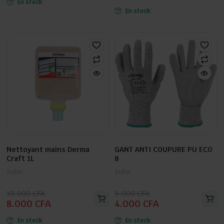
En stock
initial
actuel
était :
est :
En stock
était :
est :
10.000 CFA.
9.000 CFA.
8.000 CFA.
6.000 CFA.
Nettoyant mains Derma
GANT ANTI COUPURE PU ECO
Craft 1L
8
Seller:
Seller:
Le
Le
Le
Le
10.000
CFA
5.000
CFA
8.000
CFA
4.000
CFA
prix
prix
prix
prix
initial
actuel
initial
actuel
En stock
En stock