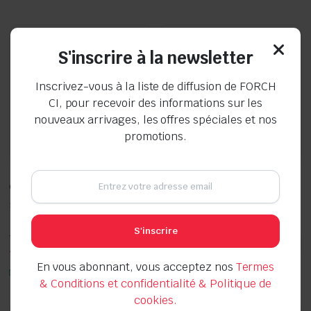
était :
est :
était :
est :
10.000 CFA.
8.000 CFA.
5.000 CFA.
4.000 CFA.
S'inscrire à la newsletter
Inscrivez-vous à la liste de diffusion de FORCH
CI, pour recevoir des informations sur les
nouveaux arrivages, les offres spéciales et nos
promotions.
GANT DOCKER PRO CUIR T10
Chiffon pour vitres « Verre »
Seller:
Seller:
S'inscrire
Le
Le
Le
Le
5.000
CFA
3.000
CFA
4.000
CFA
2.000
CFA
prix
prix
prix
prix
En vous abonnant, vous acceptez nos
Termes
initial
actuel
initial
actuel
En stock
En stock
était :
est :
était :
est :
& Conditions et confidentialité & Politique de
5.000 CFA.
4.000 CFA.
3.000 CFA.
2.000 CFA.
cookies.