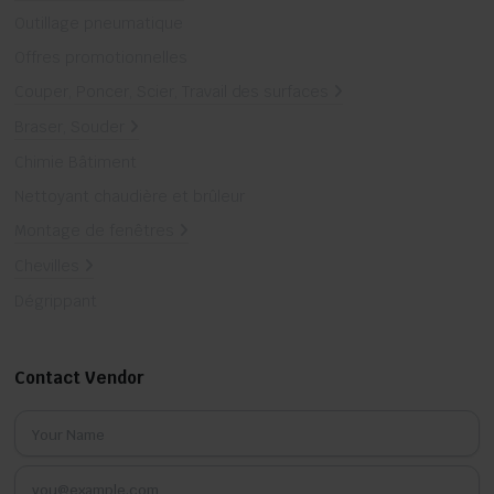
Outillage pneumatique
Offres promotionnelles
Couper, Poncer, Scier, Travail des surfaces
Braser, Souder
Chimie Bâtiment
Nettoyant chaudière et brûleur
Montage de fenêtres
Chevilles
Dégrippant
Contact Vendor