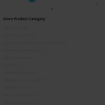
→
»
Store Product Category
Sans catégories
Chimie Automobile
Equipement de Protection Individuelle
Electricité, Electronique
aide au démarrage
Truckline
Combinaison d'atelier
Outillage électroportatif
Outillage à mains
Pièces Automobile
Equipement d'atelier