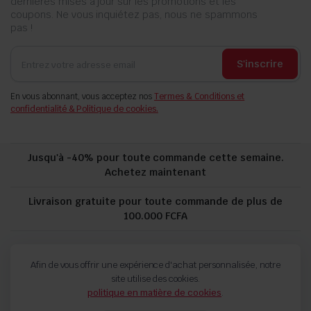
dernières mises à jour sur les promotions et les
coupons. Ne vous inquiétez pas, nous ne spammons
pas !
S'inscrire
En vous abonnant, vous acceptez nos
Termes & Conditions et
confidentialité & Politique de cookies.
Jusqu'à -40% pour toute commande cette semaine.
Achetez maintenant
Livraison gratuite pour toute commande de plus de
100.000 FCFA
politique de confidentialité
Suivi de commande
Afin de vous offrir une expérience d'achat personnalisée, notre
Termes and Conditions
Politique de remboursement et de retour
site utilise des cookies.
politique en matière de cookies
.
Copyright 2024 © FORCH. Tous droits réservés.