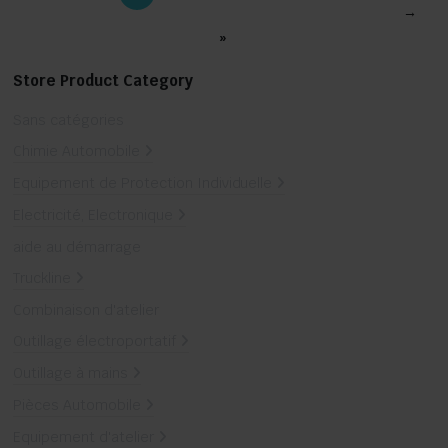
→
»
Store Product Category
Sans catégories
Chimie Automobile
Equipement de Protection Individuelle
Electricité, Electronique
aide au démarrage
Truckline
Combinaison d'atelier
Outillage électroportatif
Outillage à mains
Pièces Automobile
Equipement d'atelier