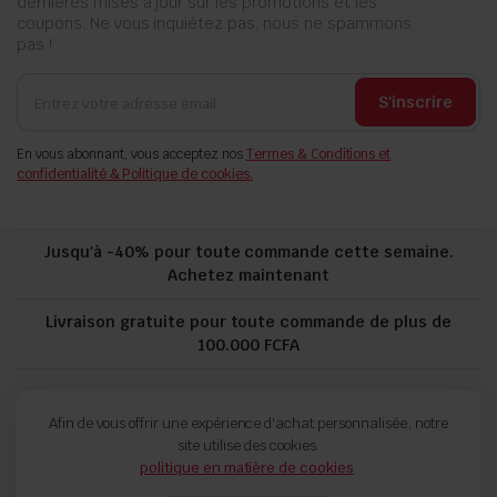
dernières mises à jour sur les promotions et les
coupons. Ne vous inquiétez pas, nous ne spammons
pas !
S'inscrire
En vous abonnant, vous acceptez nos
Termes & Conditions et
confidentialité & Politique de cookies.
Jusqu'à -40% pour toute commande cette semaine.
Achetez maintenant
Livraison gratuite pour toute commande de plus de
100.000 FCFA
politique de confidentialité
Suivi de commande
Afin de vous offrir une expérience d'achat personnalisée, notre
Termes and Conditions
Politique de remboursement et de retour
site utilise des cookies.
politique en matière de cookies
.
Copyright 2024 © FORCH. Tous droits réservés.