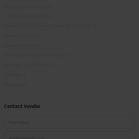
Outillage pneumatique
Offres promotionnelles
Couper, Poncer, Scier, Travail des surfaces
Braser, Souder
Chimie Bâtiment
Nettoyant chaudière et brûleur
Montage de fenêtres
Chevilles
Dégrippant
Contact Vendor