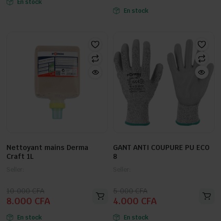
En stock
initial
actuel
était :
est :
En stock
était :
est :
10.000 CFA.
9.000 CFA.
8.000 CFA.
6.000 CFA.
Nettoyant mains Derma
GANT ANTI COUPURE PU ECO
Craft 1L
8
Seller:
Seller:
Le
Le
Le
Le
10.000
CFA
5.000
CFA
8.000
CFA
4.000
CFA
prix
prix
prix
prix
initial
actuel
initial
actuel
En stock
En stock