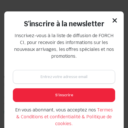
était :
est :
était :
est :
10.000 CFA.
8.000 CFA.
5.000 CFA.
4.000 CFA.
S'inscrire à la newsletter
Inscrivez-vous à la liste de diffusion de FORCH
CI, pour recevoir des informations sur les
nouveaux arrivages, les offres spéciales et nos
promotions.
GANT DOCKER PRO CUIR T10
Chiffon pour vitres « Verre »
Seller:
Seller:
S'inscrire
Le
Le
Le
Le
5.000
CFA
3.000
CFA
4.000
CFA
2.000
CFA
prix
prix
prix
prix
En vous abonnant, vous acceptez nos
Termes
initial
actuel
initial
actuel
En stock
En stock
était :
est :
était :
est :
& Conditions et confidentialité & Politique de
5.000 CFA.
4.000 CFA.
3.000 CFA.
2.000 CFA.
cookies.